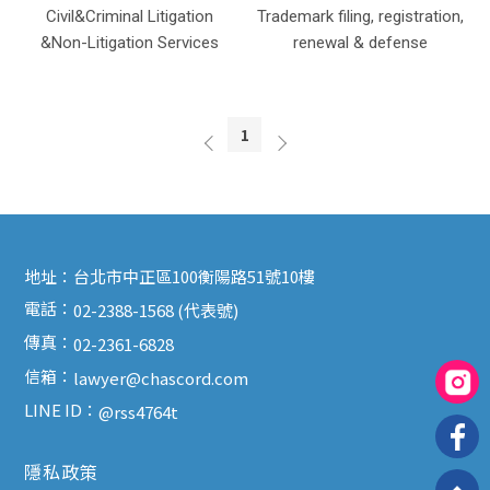
Civil&Criminal Litigation
Trademark filing, registration,
&Non-Litigation Services
renewal & defense
1
地址：
台北市中正區100衡陽路51號10樓
電話：
02-2388-1568 (代表號)
傳真：
02-2361-6828
信箱：
lawyer@chascord.com
LINE ID：
@rss4764t
隱私政策