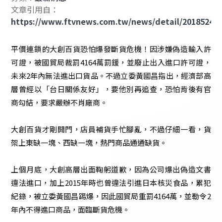
文章引用自：
https://www.ftvnews.com.tw/news/detail/2018524F
平價連鎖的大創百貨恐怕爆發斷貨危機！因涉嫌偽造輸入許
可證，被國貿局裁罰4164萬罰鍰，並廢止出入進口許可證，
未來2年內無法進出口貨品。不過立委黃國昌指出，經濟部高
層曾經以「台日關係友好」，要他別再追查，恐怕背後有官
商勾結，要求嚴辦不肖廠商。
大創百貨才剛開門，店員補貨手忙腳亂，不過仔細一看，貨
架上東缺一塊、西缺一塊，熱門商品通通缺貨。
上個月底，大創高層出面鞠躬道歉，因為公司爆出偽造文書
違法進口，加上2015年時也曾違法引進日本核災食品，累犯
紀錄，被立委黃國昌踢爆，因此國貿局重罰4164萬，並勒令2
年內不得進口商品，面臨斷貨危機。