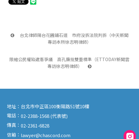
 台北律師陽台花圃鋪石道　市府沒拆法院判拆（中天新聞
專訪本所徐志明律師）
限縮公民權陷違憲爭議　高孔廉批雙重標準（ETTODAY新聞雲
專訪徐志明律師） 
地址：
台北市中正區100衡陽路51號10樓
電話：
02-2388-1568 (代表號)
傳真：
02-2361-6828
信箱：
lawyer@chascord.com