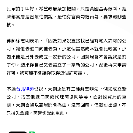
民眾拍手叫好，希望政府嚴加把關，只是黃國昌再爆料，經
濟部高層居然幫忙關說，恐怕有官商勾結內幕，要求嚴辦查
核。
律師徐志明表示，「因為如果說直接找已經有輸入許可的公
司，讓他去進口向他去買，那這個當然成本就會比較高，那
如果他是另外去成立一家新的公司，國貿局會不會說我是罰
了你，結果你自己又去設立了一家新的公司，然後再來申請
許可，我可能不會讓你取得這個許可證。」
不過
台北律師
也說，大創還是有三種解套辦法，例如成立新
公司、找其他進口商或代理商協助等等，面對國貿局的重
罰，大創百貨以高層開會為由，沒有回應，但裁罰出爐，不
只損失金錢，商譽也受到重創。