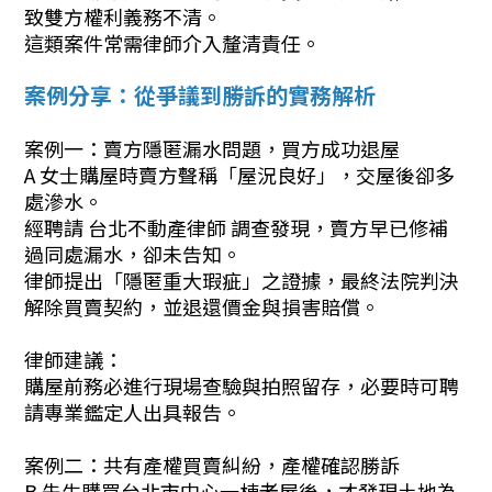
致雙方權利義務不清。
這類案件常需律師介入釐清責任。
案例分享：從爭議到勝訴的實務解析
案例一：賣方隱匿漏水問題，買方成功退屋
A 女士購屋時賣方聲稱「屋況良好」，交屋後卻多
處滲水。
經聘請 台北不動產律師 調查發現，賣方早已修補
過同處漏水，卻未告知。
律師提出「隱匿重大瑕疵」之證據，最終法院判決
解除買賣契約，並退還價金與損害賠償。
律師建議：
購屋前務必進行現場查驗與拍照留存，必要時可聘
請專業鑑定人出具報告。
案例二：共有產權買賣糾紛，產權確認勝訴
B 先生購買台北市中心一棟老屋後，才發現土地為