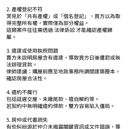
2. 產權登記不符
常見於「共有產權」或「借名登記」，買方以為取
得完整所有權，實際僅為部分權益。
這類案件往往需透過 法律訴訟 才能確認產權歸
屬。
3. 違建或使用執照問題
賣方未說明房屋含有違建，導致買方日後遭罰或無
法辦理貸款。
律師建議：購屋前應至地政事務所調閱建築謄本，
確認房屋合法性。
4. 違約不履行
包括延遲交屋、未繳尾款、擅自解約等。
若契約中無明確違約條款，雙方容易陷入僵局。
5. 房仲或代書疏失
有些糾紛源於仲介未揭露關鍵資訊或文件錯誤，導