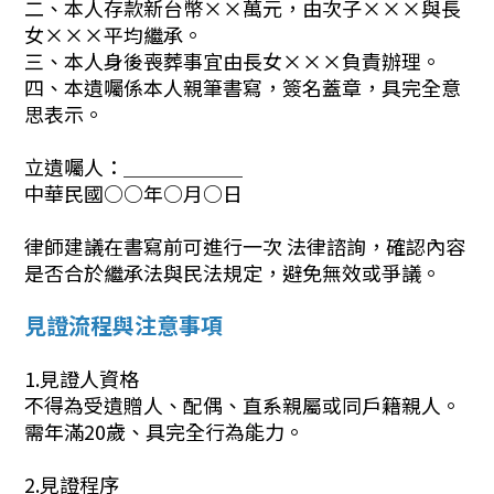
二、本人存款新台幣××萬元，由次子×××與長
女×××平均繼承。
三、本人身後喪葬事宜由長女×××負責辦理。
四、本遺囑係本人親筆書寫，簽名蓋章，具完全意
思表示。
立遺囑人：＿＿＿＿＿＿
中華民國○○年○月○日
律師建議在書寫前可進行一次 法律諮詢，確認內容
是否合於繼承法與民法規定，避免無效或爭議。
見證流程與注意事項
1.見證人資格
不得為受遺贈人、配偶、直系親屬或同戶籍親人。
需年滿20歲、具完全行為能力。
2.見證程序