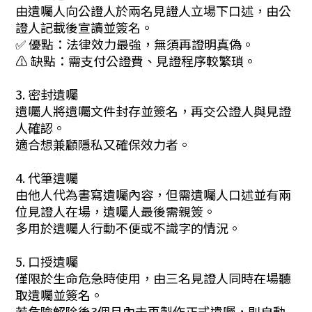
由遺囑人向公證人於兩名見證人立場下口述，由公
證人記載後宣讀並簽名。
✅ 優點：法律效力最強，無須再證明真偽。
⚠️ 缺點：需支付公證費、見證程序較繁瑣。
3. 密封遺囑
遺囑人將遺囑文件封存並簽名，再交公證人與見證
人確認。
適合想兼顧隱私又確保效力者。
4. 代筆遺囑
由他人代為書寫遺囑內容，但需遺囑人口述並有兩
位見證人在場，遺囑人最後需親簽。
多用於遺囑人行動不便或不識字的情況。
5. 口授遺囑
僅限於生命危急時使用，由三名見證人同時在場聽
取遺囑並簽名。
若危險解除後3個月內未再製作正式遺囑，則自動