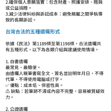
2.確保個人意願落實：包含財產、照護安排、贈與
或公益捐贈。
3.減少法律糾紛與訴訟成本：避免親屬之間爭執導
致的長期訴訟。
台灣合法的五種遺囑形式
依據《民法》第1189條至第1198條，合法遺囑共
有五種形式，以下為各類介紹與建議使用情境。
1. 自書遺囑
最常見、最簡便。
由遺囑人親筆書寫全文、簽名並註明年月日，不得
代筆、不得使用電腦或打字。
✅ 優點：成本低、保密性高。
⚠️ 缺點：若筆跡不清或內容不完整，容易被質疑效
力。
2. 公證遺囑