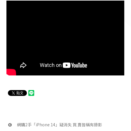
 網購2手「iPhone 14」疑消失 買.賣皆稱有錄影