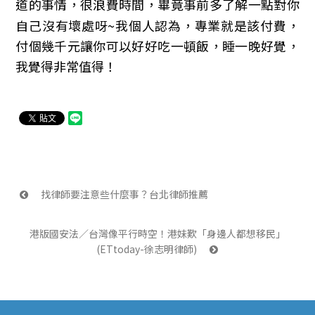
道的事情，很浪費時間，畢竟事前多了解一點對你
自己沒有壞處呀~我個人認為，專業就是該付費，
付個幾千元讓你可以好好吃一頓飯，睡一晚好覺，
我覺得非常值得！
 找律師要注意些什麼事？台北律師推薦
港版國安法／台灣像平行時空！港妹歎「身邊人都想移民」
(ETtoday-徐志明律師) 