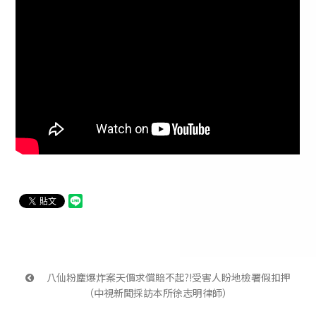
 八仙粉塵爆炸案天價求償賠不起?!受害人盼地檢署假扣押
（中視新聞採訪本所徐志明律師）