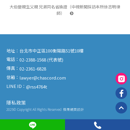
大伯變親生父親 兄弟同名省換證（中視新聞採訪本所徐志明律
師） 
地址：
台北市中正區100衡陽路51號10樓
電話：
02-2388-1568 (代表號)
傳真：
02-2361-6828
信箱：
lawyer@chascord.com
LINE ID：
@rss4764t
隱私政策
2025© Copyright All Rights Reserved
蘋果網頁設計