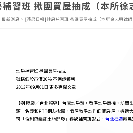
房補習班 揪團買屋抽成（本所
最新消息
[蘋果日報]炒房補習班 揪團買屋抽成（本所徐志明律
炒房補習班 揪團買屋抽成
號稱低於市價20％ 不保證獲利
2013年09月01日 更多專欄文章
【劉 曉霞╱台北報導】台灣炒房熱，看準炒房商機，坊間
頭」名義和PTT網友揪團，看屋教學炒作低價房 屋，透
司「伯利恆綠能土地開發」透過補習班形式，
台北律師
揪民