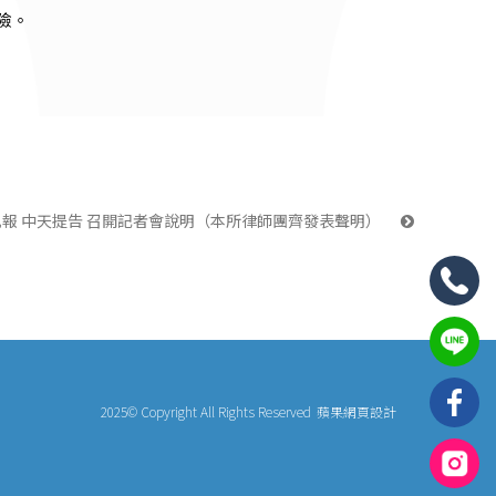
險。
亂報 中天提告 召開記者會說明（本所律師團齊發表聲明） 
2025© Copyright All Rights Reserved
蘋果網頁設計