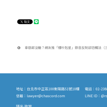
 拿惡鄰沒轍？網友推「樓吵剋星」錄音反制卻恐觸法（
地址：
台北市中正區100衡陽路51號10樓
電話：
02-23
信箱：
lawyer@chascord.com
LINE ID：
@rs
隱私政策