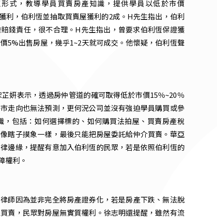
班形式，教導學員買賣房產知識，提供學員以低於市價
炒房獲利，伯利恆並抽取買賣屋獲利的2成。H先生指出，伯利
擔賠錢責任，很不合理。H先生指出，曾要求伯利恆保證獲
價5%出售房屋，幾乎1~2天就可成交。他懷疑，伯利恆聲
芷妍表示，透過房仲管道的確可取得低於市價15％~20％
房市走向也無法預測，更何況公司並沒有強迫學員購買或參
識，包括：如何選擇標的、如何購買法拍屋、買賣房產稅
要像瞎子摸象一樣，最後只能把房屋委託給仲介買賣。華亞
法律邊緣，提醒有意加入伯利恆的民眾，若是依照伯利恆的
障權利。
北律師因為並非完全將房產證券化，若是房產下跌、無法脫
義買賣，民眾對房屋無實質權利。徐志明還提醒，雖然有流