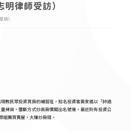
徐志明律師受訪）
師受訪）
出現教民眾投資買房的補習班，知名投資客黃家進以「帥過
過大量掃貨，壟斷方式炒高房價闖出名號後，最近則有投資公
眾組團買賣屋，大賺炒房錢。