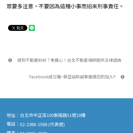
眾要多注意，不要因為這種小事而招來刑事責任。
 遇到不動產糾紛？免擔心！台北不動產律師提供法律諮詢
Facebook成立囉~華亞協和誠摯邀請您的加入!! 
地址：
台北市中正區100衡陽路51號10樓
電話：
02-2388-1568 (代表號)
傳真：