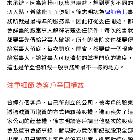
來承辦，因為這樣可以集思廣益，想到更多不同的
切入點，希望能面面俱到。徐志明認為
律師台北
事
務所就是最標準的服務業，因此打從委任開始，都
會詳盡的跟當事人解釋清楚委任條件，每次的書狀
都要事先傳給當事人確認，所有的法院文件都要傳
給當事人留底，每次開庭、開會，都要做一個報告
給當事人，讓當事人可以清楚的掌握開庭的進度，
這也是華亞協和跟一般事務所最不一樣的地方。
注重細節 為客戶爭回權益
曾經有個客戶，自己所創立的公司，被客戶的股東
透過減資再增資的方式稀釋掉股權，進而喪失了這
家公司的經營權，徐志明請客戶調出他歷次的股東
會及董事會議事錄，發現對方竟然都記載股東全部
出席，但是實際上客戶並沒有出席，進而對這位股