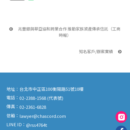
 兆豐銀與華亞協和跨業合作 推動家族資產傳承信託（工商
時報）
知名客戶/辦案實績 
地址：
台北市中正區100衡陽路51號10樓
電話：
02-2388-1568 (代表號)
傳真：
02-2361-6828
信箱：
lawyer@chascord.com
LINE ID：
@rss4764t