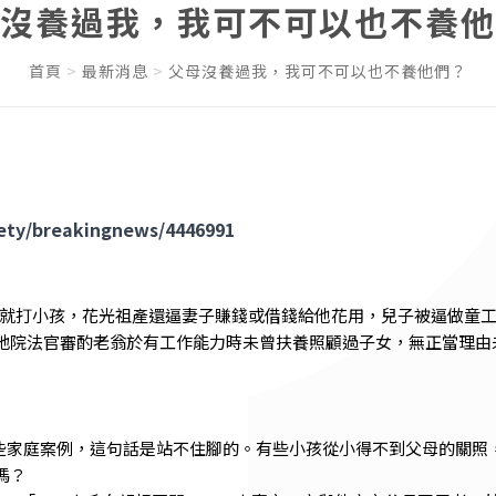
沒養過我，我可不可以也不養他
首頁
最新消息
父母沒養過我，我可不可以也不養他們？
iety/breakingnews/4446991
就打小孩，花光祖產還逼妻子賺錢或借錢給他花用，兒子被逼做童工
地院法官審酌老翁於有工作能力時未曾扶養照顧過子女，無正當理由
家庭案例，這句話是站不住腳的。有些小孩從小得不到父母的關照
嗎？