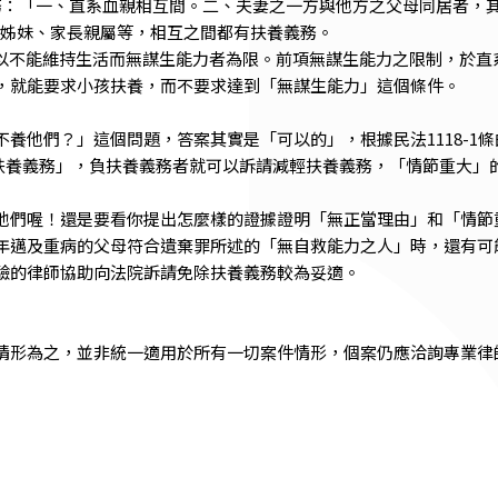
務：「一、直系血親相互間。二、夫妻之一方與他方之父母同居者，
弟姊妹、家長親屬等，相互之間都有扶養義務。
，以不能維持生活而無謀生能力者為限。前項無謀生能力之限制，於
，就能要求小孩扶養，而不要求達到「無謀生能力」這個條件。
他們？」這個問題，答案其實是「可以的」，根據民法1118-1條
盡扶養義務」，負扶養義務者就可以訴請減輕扶養義務，「情節重大」
們喔！還是要看你提出怎麼樣的證據證明「無正當理由」和「情節
年邁及重病的父母符合遺棄罪所述的「無自救能力之人」時，還有可能
驗的律師協助向法院訴請免除扶養義務較為妥適。
情形為之，並非統一適用於所有一切案件情形，個案仍應洽詢專業律