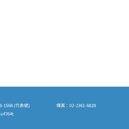
88-1568 (代表號)
傳真：
02-2361-6828
s4764t