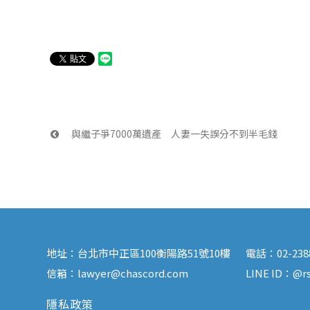
 與繼子爭7000萬遺產　人妻一失誤分不到半毛錢
地址：
台北市中正區100衡陽路51號10樓
電話：
02-23
信箱：
lawyer@chascord.com
LINE ID：
@rs
隱私政策