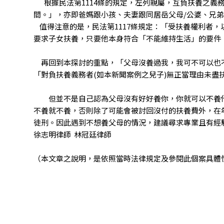
根據民法第1114條的規定，左列親屬，互負扶養之義
間。」，亦即爸媽跟小孩、夫妻跟同居岳父母/公婆、兄
值得注意的是，民法第1117條規定：「受扶養權利者
要求子女扶養，只要他本身符合「不能維持生活」的要件
再回到本探討的重點，「父母沒養過我，我可不可以也不養
「對負扶養義務者(如本新聞案例之兒子)無正當理由未
但並不是自己認為父母沒有好好養你，你就可以不養他
不養就不養，否則除了可能會被討回沒付的扶養費外，在
徒刑。因此遇到不想養父母的情況，建議尋求專業且有經
徐志明律師 林冠廷律師
（本文章之說明，是依照當時法律規定及參閱此個案具體