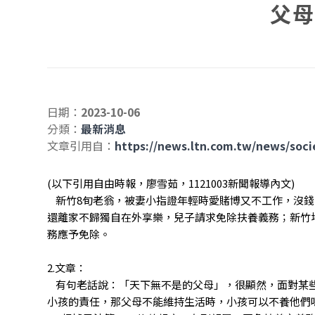
父母
日期：
2023-10-06
分類：
最新消息
文章引用自：
https://news.ltn.com.tw/news/soc
(以下引用自由時報，廖雪茹，1121003新聞報導內文)
新竹8旬老翁，被妻小指證年輕時愛賭博又不工作，沒錢
還離家不歸獨自在外享樂，兒子請求免除扶養義務；新竹
務應予免除。
2.文章：
有句老話說：「天下無不是的父母」，很顯然，面對某些
小孩的責任，那父母不能維持生活時，小孩可以不養他們