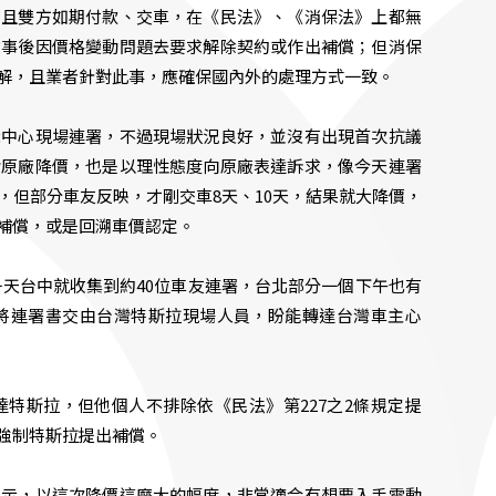
，且雙方如期付款、交車，在《民法》、《消保法》上都無
在事後因價格變動問題去要求解除契約或作出補償；但消保
解，且業者針對此事，應確保國內外的處理方式一致。
示中心現場連署，不過現場狀況良好，並沒有出現首次抗議
對原廠降價，也是以理性態度向原廠表達訴求，像今天連署
，但部分車友反映，才剛交車8天、10天，結果就大降價，
補償，或是回溯車價認定。
一天台中就收集到約40位車友連署，台北部分一個下午也有
已將連署書交由台灣特斯拉現場人員，盼能轉達台灣車主心
特斯拉，但他個人不排除依《民法》第227之2條規定提
強制特斯拉提出補償。
表示，以這次降價這麼大的幅度，非常適合有想要入手電動