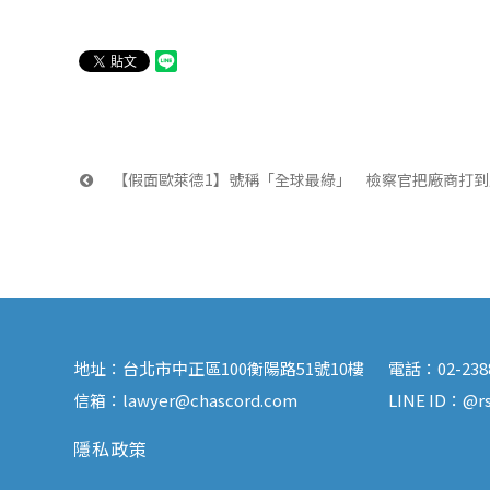
 【假面歐萊德1】號稱「全球最綠」　檢察官把廠商打到臉
地址：
台北市中正區100衡陽路51號10樓
電話：
02-23
信箱：
lawyer@chascord.com
LINE ID：
@rs
隱私政策