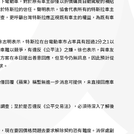
旗下電動車，對於原有車主卻僅以折價購買自動駕駛的補貼
對於特斯拉的信任。聲明表示，協會代表所有的特斯拉車主
調查，更呼籲台灣特斯拉應正視既有車主的權益，為既有車
徐志明表示，特斯拉在台電動車市占率具有超過2分之1以
動車難以競爭，有違反《公平法》之嫌。徐也表示，與車友
償方案在本日提出善意回應，但至今仍無訊息，因此預計從
求。
早僅回覆《蘋果》稱暫無進一步消息可提供，未直接回應車
手調查；至於是否違反《公平交易法》，必須待深入了解後
行，現在要因價格問題去要求解除契約恐有難度。消保處副