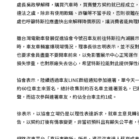
處長吳政學解釋，購買汽車時，買賣雙方契約就已經成立
違法之虞，除非有使用欺瞞、詐騙等不當手段，否則很難
處也呼籲特斯拉應盡快出來解釋降價原因，讓消費者能夠理
雖台灣電動車發展促進協會今號召車友前往特斯拉內湖展
時，車友車輛塞爆現場情況，理事長徐志明表示，並不反
也要求會員盡量不要開車前來，以免影響展示中心正常運作
損失慘重，也對原廠失去信心，希望特斯拉能對此提供彈性
協會表示，陸續透過車友LINE群組通知參加連署，單今天
約60位車主來簽名，總計收集到約百名車主連署簽名，
聲，而這次參與連署車友，約佔全台車主約1成。
徐表示，以協會立場仍是以理性表達訴求，就車主意見轉達
告，以契約訂後有情事變更，非當初預料且有顯失公平者，
網路汽車平台「真行事務所」所長、資深汽車達人蔡崑成