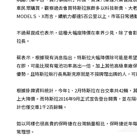
車民眾購買，觀察過去會買特斯拉族群多以科技新貴、大
MODELＳ、X而言，續航力都達5百公里以上，市區日常
不過蔡崑成也表示，這種大幅度降價在車界少見，除了會
拉長。
蔡表示，根據現有消息指出，特斯拉大幅降價除可能是希
在即，可能比現有電池功率高出一倍，加上其他高級車廠
優勢，且特斯拉執行長馬斯克原就是不按牌理出牌的人，可
根據掛牌資料統計，今年1、2月特斯拉在台交車共42輛，
上大降價。而特斯拉2016年9月正式宣告登台開賣，並在隔
計也僅交車1千2百餘輛。
如以同樣也很高貴的保時捷在台灣銷量相比，保時捷近年
常理想。