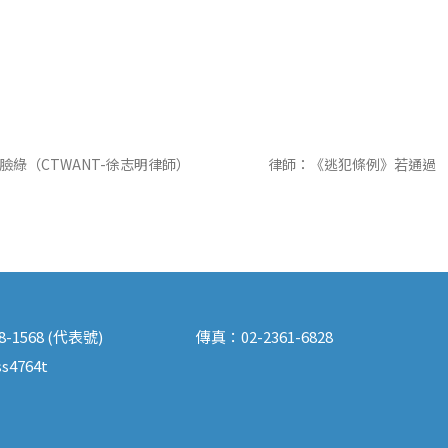
綠（CTWANT-徐志明律師）
律師：《逃犯條例》若通過　
88-1568 (代表號)
傳真：
02-2361-6828
s4764t