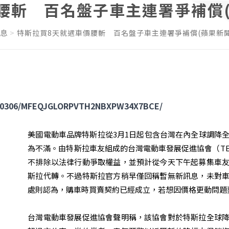
腰斬 百名盤子車主連署爭補償(
息
特斯拉買8天就遇車價腰斬　百名盤子車主連署爭補償(蘋果新聞
20190306/MFEQJGLORPVTH2NBXPW34X7BCE/
美國電動車品牌特斯拉從3月1日起包含台灣在內全球調降
為不滿。由特斯拉車友組成的台灣電動車發展促進協會（T
不排除以法律行動爭取權益，並預計從今天下午起募集車
斯拉代轉。不過特斯拉官方稍早僅回稱暫無新訊息，未對
處則認為，購車時買賣契約已經成立，若想因價格更動問題
台灣電動車發展促進協會聲明稱，該協會對於特斯拉全球