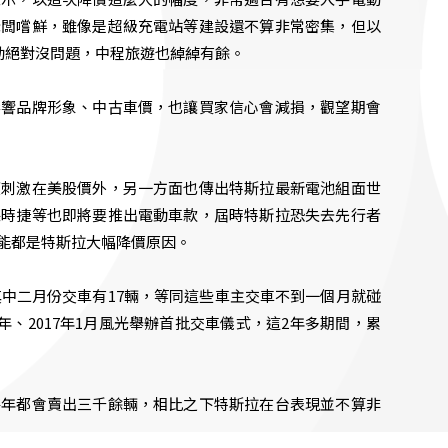
老闆嚐鮮，雖像是超級充電站等建設還不算非常密集，但以
通勤絕對沒問題，中程旅遊也綽綽有餘。
影響品牌形象、中古車價，也讓買家信心會減損，觀望期會
望刺激在美股價外，另一方面也傳出特斯拉最新電池組面世
保時捷等也即將要推出電動車款，屆時特斯拉恐失去先行者
能都是特斯拉大幅降價原因。
其中二月份交車有17輛，等同這些車主交車不到一個月就碰
年、2017年1月風光舉辦首批交車儀式，這2年多期間，累
每年都會賣出三千餘輛，相比之下特斯拉在台表現並不算非