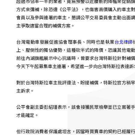
超過市佔率一半的業者，竟無預警以近腰斬的降幅來促銷
方式來彌補，除恐違《公平法》，也傷害高價購入的車主
會員以及參與連署的車主，懇請公平交易委員會主動出面
主爭取適當合理的補償方案。
台灣電動車發展促進協會理事長、同時也是執業
台北律師
上、壓倒性的獨佔優勢，這種砍半式的降價，恐讓其他電
前往內湖旗艦展示中心抗議時，曾要求台灣特斯拉針對補
今天下午起募集車主連署，希望進一步向台灣特斯拉表達訴
對於台灣特斯拉車主批評違法、盼提補償，特斯拉官方稍
主訴求。
公平會副主委彭紹瑾表示，該會接獲民眾檢舉並已立案著
才能確定。
但行政院消費者保護處坦言，因當時買賣車的契約已經履