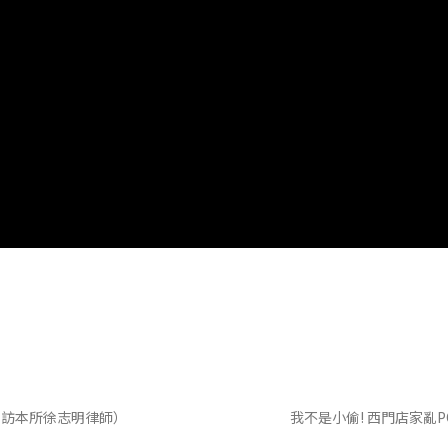
S採訪本所徐志明律師）
我不是小偷! 西門店家亂P