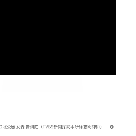
O照公審 女轟:告到底（TVBS新聞採訪本所徐志明律師） 