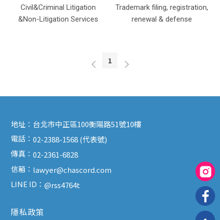
Civil&Criminal Litigation
Trademark filing, registration,
&Non-Litigation Services
renewal & defense
1
地址：
台北市中正區100衡陽路51號10樓
電話：
02-2388-1568 (代表號)
傳真：
02-2361-6828
信箱：
lawyer@chascord.com
LINE ID：
@rss4764t
隱私政策