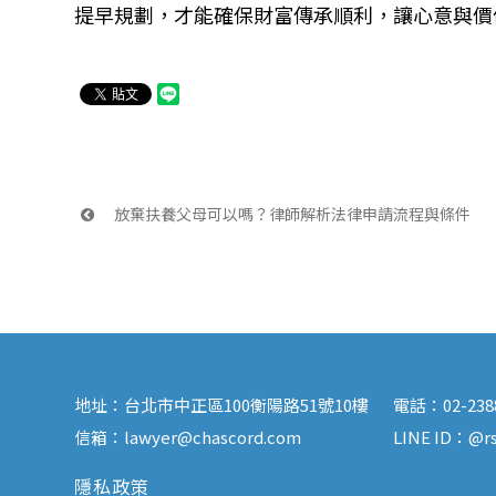
提早規劃，才能確保財富傳承順利，讓心意與價
 放棄扶養父母可以嗎？律師解析法律申請流程與條件
地址：
台北市中正區100衡陽路51號10樓
電話：
02-23
信箱：
lawyer@chascord.com
LINE ID：
@rs
隱私政策