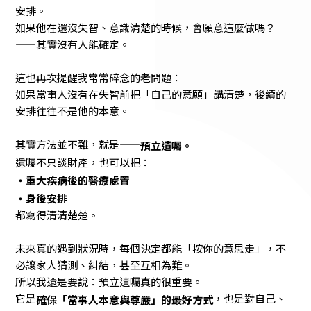
安排。
如果他在還沒失智、意識清楚的時候，會願意這麼做嗎？
——其實沒有人能確定。
這也再次提醒我常常碎念的老問題：
如果當事人沒有在失智前把「自己的意願」講清楚，後續的
安排往往不是他的本意。
其實方法並不難，就是——
預立遺囑。
遺囑不只談財產，也可以把：
・重大疾病後的醫療處置
・身後安排
都寫得清清楚楚。
未來真的遇到狀況時，每個決定都能「按你的意思走」，不
必讓家人猜測、糾結，甚至互相為難。
所以我還是要說：預立遺囑真的很重要。
它是
，也是對自己、
確保「當事人本意與尊嚴」的最好方式