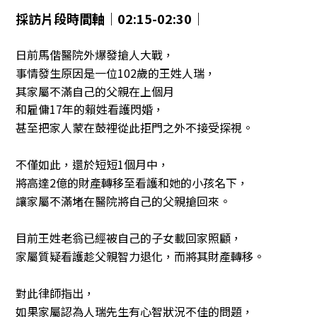
採訪片段時間軸｜02:15-02:30｜
日前馬偕醫院外爆發搶人大戰，
事情發生原因是一位102歲的王姓人瑞，
其家屬不滿自己的父親在上個月
和雇傭17年的賴姓看護閃婚，
甚至把家人蒙在鼓裡從此拒門之外不接受探視。
不僅如此，還於短短1個月中，
將高達2億的財產轉移至看護和她的小孩名下，
讓家屬不滿堵在醫院將自己的父親搶回來。
目前王姓老翁已經被自己的子女載回家照顧，
家屬質疑看護趁父親智力退化，而將其財產轉移。
對此律師指出，
如果家屬認為人瑞先生有心智狀況不佳的問題，