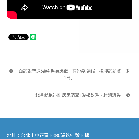
 面試談待遇5萬4 男為應徵「剪短髮.請假」控複試薪資「少
1萬」
錢拿就跑? 控｢居家清潔｣沒掃乾淨、封鎖消失 
地址：
台北市中正區100衡陽路51號10樓