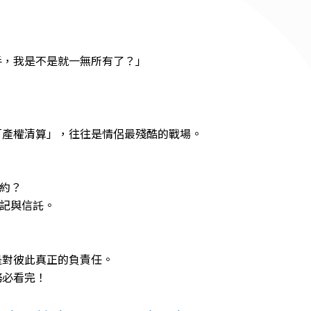
手，我是不是就一無所有了？」
「產權清算」，往往是情侶最殘酷的戰場。
合約？
登記與信託。
是對彼此真正的負責任。
務必看完！