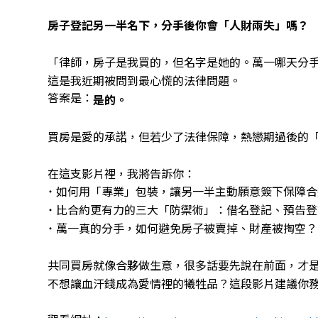
房子登記另一半名下，分手後你會「人財兩失」嗎？
「律師，房子是我買的，但名字是她的。萬一哪天分
這是我近期被問到最心慌的法律問題。
答案是：
是的。
買房是愛的承諾，但若少了法律保障，熱戀期過後的
在這支影片裡，我將告訴你：
˙ 如何用「專業」包裝，讓另一半主動願意簽下保障
˙ 比合約更有力的三大「防禦術」：借名登記、預告
˙ 萬一真的分手，如何避免房子被賣掉、財產被掏空？
共同買房就像合夥做生意，很多話要先說在前面，才
不想讓血汗錢成為愛情裡的犧牲品？這段影片建議你