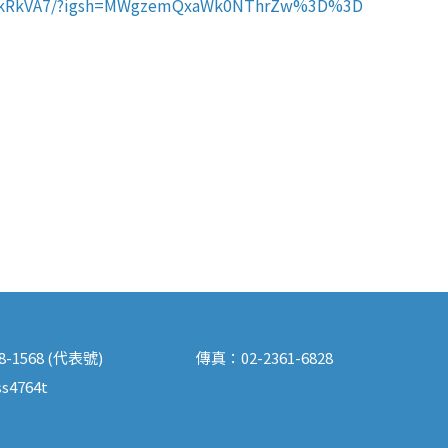
nJhkRkVA7/?igsh=MWgzemQxaWk0NThrZw%3D%3D
88-1568 (代表號)
傳真：
02-2361-6828
s4764t