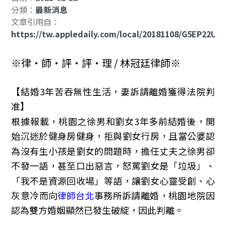
分類：
最新消息
文章引用自：
https://tw.appledaily.com/local/20181108/G5EP22
※律‧師‧評‧評‧理 / 林冠廷律師※
【結婚3年苦吞無性生活，妻訴請離婚獲得法院判
准】
根據報載，桃園之徐男和劉女3年多前結婚後，開
始沉迷於健身房健身，拒與劉女行房，且當公婆認
為沒有生小孩是劉女的問題時，擔任丈夫之徐男卻
不發一語，甚至口出惡言，怒罵劉女是「垃圾」、
「我不是資源回收場」等語，讓劉女心靈受創、心
灰意冷而向
律師台北
事務所訴請離婚，桃園地院因
認為雙方婚姻顯然已發生破綻，因此判離。