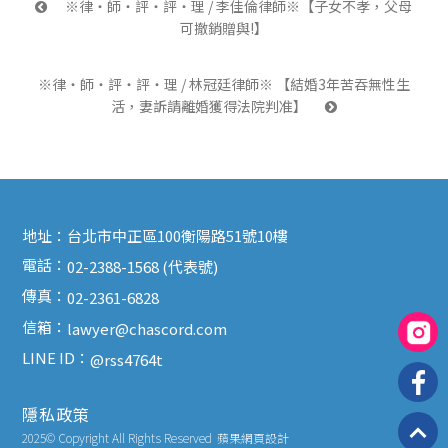
 ※律‧師‧評‧評‧理 / 李佳倫律師※【子女不孝，父母
可撤銷贈與!】
※律‧師‧評‧評‧理 / 林冠廷律師※ 【結婚3年苦吞無性生
活，妻訴請離婚獲得法院判准】 
地址：
台北市中正區100衡陽路51號10樓
電話：
02-2388-1568 (代表號)
傳真：
02-2361-6828
信箱：
lawyer@chascord.com
LINE ID：
@rss4764t
隱私政策
2025© Copyright All Rights Reserved
蘋果網頁設計