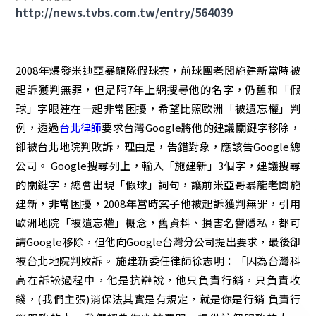
http://news.tvbs.com.tw/entry/564039
2008年爆發米迪亞暴龍隊假球案，前球團老闆施建新當時被
起訴獲判無罪，但是隔7年上網搜尋他的名字，仍舊和「假
球」字眼連在一起非常困擾，希望比照歐洲「被遺忘權」判
例，透過
台北律師
要求台灣Google將他的建議關鍵字移除，
卻被台北地院判敗訴，理由是，告錯對象，應該告Google總
公司。 Google搜尋列上，輸入「施建新」3個字，建議搜尋
的關鍵字，總會出現「假球」詞句，讓前米亞哥暴龍老闆施
建新，非常困擾，2008年當時案子他被起訴獲判無罪，引用
歐洲地院「被遺忘權」概念，舊資料、損害名譽隱私，都可
請Google移除，但他向Google台灣分公司提出要求，最後卻
被台北地院判敗訴。 施建新委任律師徐志明：「因為台灣科
高在訴訟過程中，他是抗辯說，他只負責行銷，只負責收
錢，(我們主張)消保法其實是有規定，就是你是行銷 負責行