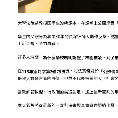
大學法律系教授因學生沒帶課本，在課堂上公開斥責
學生的父親身為執業30年的資深律師大動作反擊，透
上訴二審、全力再戰。
許多人納悶：
為什麼學校明明認證了校園霸凌，到了
在
後，司法實務對於
113年憲判字第3號判決
「公然侮
低他人對發言者的評價，但並不代表被罵的人「社會
當教師管教權、行政端的霸凌認定，遇上最新憲判的
本支影片將從最新的一審判決書與真實案件脈絡出發，