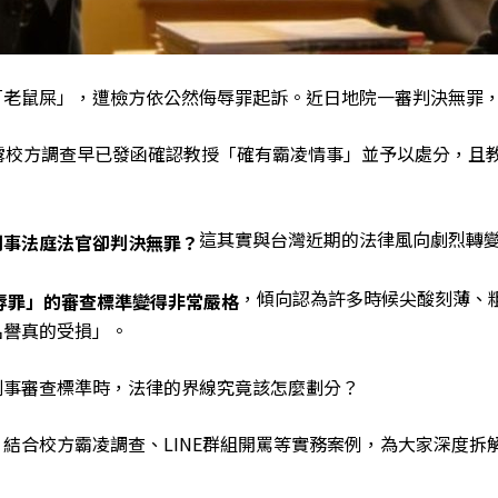
「老鼠屎」，遭檢方依公然侮辱罪起訴。近日地院一審判決無罪
露校方調查早已發函確認教授「確有霸凌情事」並予以處分，且
這其實與台灣近期的法律風向劇烈轉
刑事法庭法官卻判決無罪？
，傾向認為許多時候尖酸刻薄、
辱罪」的審查標準變得非常嚴格
名譽真的受損」。
刑事審查標準時，法律的界線究竟該怎麼劃分？
結合校方霸凌調查、LINE群組開罵等實務案例，為大家深度拆