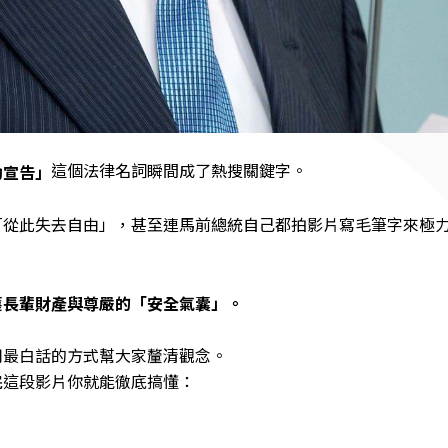
這個法律名詞瞬間成了熱搜關鍵字。
助宣告」
「從此失去自由」，甚至連馬前總統自己都拍影片寫毛筆字來極
護長輩財產與尊嚴的「安全氣囊」。
用最白話的方式幫大家釐清觀念。
完這段影片你就能徹底搞懂：