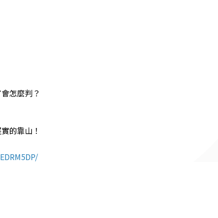
官會怎麼判？
堅實的靠山！
CwEDRM5DP/