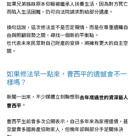
如果兄弟姊妹原本仰賴被繼承人扶養生活，因為對方死亡
而陷入生活困難，仍可向法院請求酌給部分遺產。
換句話說，這次修法並不是否定親情，而是在尊重遺囑自
由與照顧弱勢之間，尋找一個新的平衡點。
也代表未來民眾對自己財產的安排，將擁有更大的自主空
間。
如果修法早一點來，曹西平的遺憾會不一
樣嗎？
新聞一出來，不少媒體立刻聯想到
去年底過世的資深藝人
。
曹西平
曹西平生前曾多次公開表示，自己多年來為家裡還債，甚
至變賣多國房產協助家人，但晚年卻與部分手足關係決