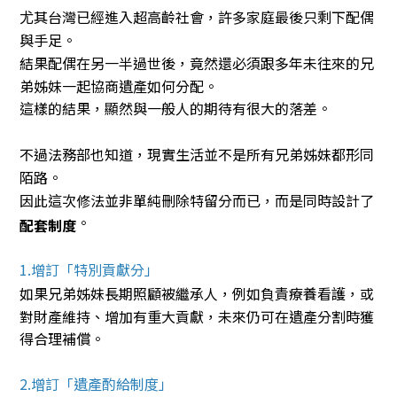
尤其台灣已經進入超高齡社會，許多家庭最後只剩下配偶
與手足。
結果配偶在另一半過世後，竟然還必須跟多年未往來的兄
弟姊妹一起協商遺產如何分配。
這樣的結果，顯然與一般人的期待有很大的落差。
不過法務部也知道，現實生活並不是所有兄弟姊妹都形同
陌路。
因此這次修法並非單純刪除特留分而已，而是同時設計了
。
配套制度
1.增訂「特別貢獻分」
如果兄弟姊妹長期照顧被繼承人，例如負責療養看護，或
對財產維持、增加有重大貢獻，未來仍可在遺產分割時獲
得合理補償。
2.增訂「遺產酌給制度」