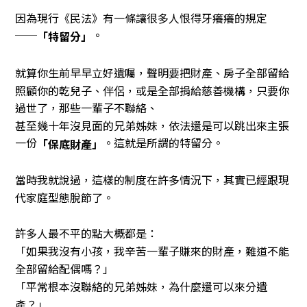
因為現行《民法》有一條讓很多人恨得牙癢癢的規定
──
。
「特留分」
就算你生前早早立好遺囑，聲明要把財產、房子全部留給
照顧你的乾兒子、伴侶，或是全部捐給慈善機構，只要你
過世了，那些一輩子不聯絡、
甚至幾十年沒見面的兄弟姊妹，依法還是可以跳出來主張
一份
。這就是所謂的特留分。
「保底財產」
當時我就說過，這樣的制度在許多情況下，其實已經跟現
代家庭型態脫節了。
許多人最不平的點大概都是：
「如果我沒有小孩，我辛苦一輩子賺來的財產，難道不能
全部留給配偶嗎？」
「平常根本沒聯絡的兄弟姊妹，為什麼還可以來分遺
產？」