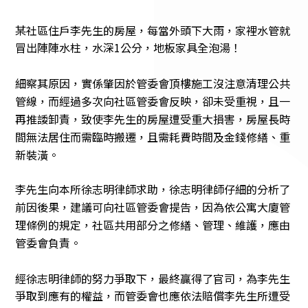
某社區住戶李先生的房屋，每當外頭下大雨，家裡水管就
冒出陣陣水柱，水深1公分，地板家具全泡湯！
​​​​​​細察其原因，實係肇因於管委會頂樓施工沒注意清理公共
管線，而經過多次向社區管委會反映，卻未受重視，且一
再推諉卸責，致使李先生的房屋遭受重大損害，房屋長時
間無法居住而需臨時搬遷，且需耗費時間及金錢修繕、重
新裝潢。
李先生向本所徐志明律師求助，徐志明律師仔細的分析了
前因後果，建議可向社區管委會提告，因為依公寓大廈管
理條例的規定，社區共用部分之修繕、管理、維護，應由
管委會負責。
經徐志明律師的努力爭取下，最終贏得了官司，為李先生
爭取到應有的權益，而管委會也應依法賠償李先生所遭受