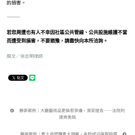
的損害。
———
若您周遭也有人不幸因社區公共管線、公共設施維護不當
而遭受到損害，不要猶豫，請盡快向本所洽詢。
撰文／徐志明律師
 勝訴案例｜大廳藝術品更換惹爭議，買家提告——法院判
建商免賠
勝訴案例｜賓士自燃釀重大損害，本所成功爭取賠償 