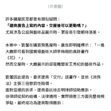
（示意圖）
許多購屋民眾都曾有類似疑問：
「建商廣告上寫的內容，交屋後可以更動嗎？」
尤其涉及公設與藝術品展示時，更容易引發期待落差。
本案中，劉董在購買預售屋時，廣告即明確標示：「一進
大廳即可看到國寶級藝術大師李梅樹的真跡畫作
《花》。」
然而交屋時，大廳展示的卻是雕塑家王秀杞的藝術作品。
劉董因此提告，要求建商「交付」該畫作，並依《消保
法》主張三倍懲罰性賠償。
面對這樣的訴求，建商委託徐志明律師協助應訴。
徐律師從契約結構、法律適用、實際損害三方面完整檢視
爭點，最終成功為建商取得勝訴：